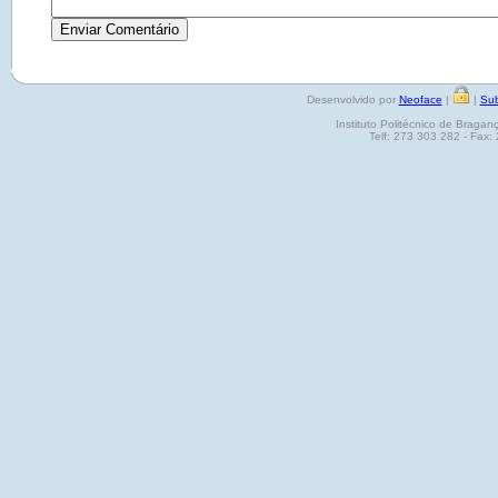
Desenvolvido por
Neoface
|
|
Sub
Instituto Politécnico de Brag
Telf: 273 303 282 - Fax: