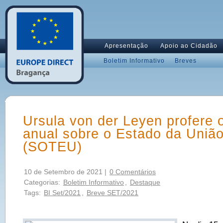
Apresentação
Apoio ao Cidadão
Boletim Informativo
Breves
Ursula von der Leyen profere 
anual sobre o Estado da Uniã
(SOTEU)
10 de Setembro de 2021 |
0 Comentários
Categorias:
Boletim Informativo
,
Destaque
Tags:
BI Set/2021
,
Breve SET/2021