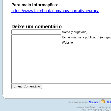
Para mais informações:
https://www.facebook.com/novanarrativaeuropa
Deixe um comentário
Nome (obrigatório)
E-mail (não será publicado) (obrigat
Website
Desenvolvido por
Neoface
|
|
Sub
Instituto Politécnico de Brag
Telf: 273 303 282 - Fax: