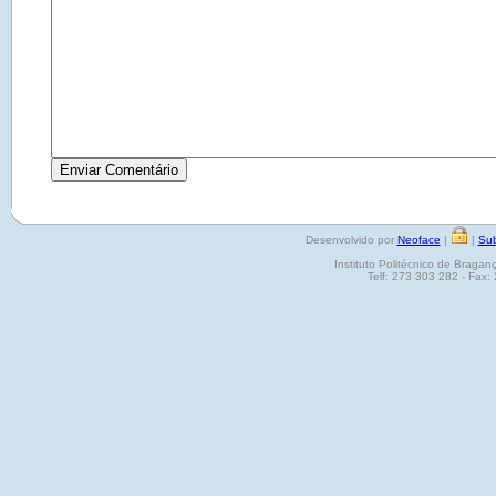
Desenvolvido por
Neoface
|
|
Sub
Instituto Politécnico de Brag
Telf: 273 303 282 - Fax: