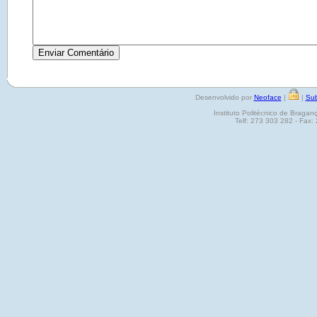
Desenvolvido por
Neoface
|
|
Sub
Instituto Politécnico de Brag
Telf: 273 303 282 - Fax: