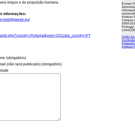
veis limpos e de propulsão humana.
Europe D
Aproxima
informaçã
s informações:
oportuni
Instituto
w.mobilityweek.eu/
Campus d
5300-253
Portugal
LIGAÇÕE
icipants.php?country=Portugal&year=2011&id_country=PT
União Eu
Comissão
Parlamen
Instituto
me (obrigatório)
mail (não será publicado) (obrigatório)
bsite