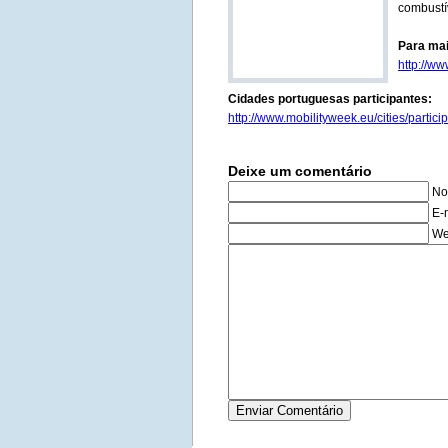
combustí
Para mai
http://ww
Cidades portuguesas participantes:
http://www.mobilityweek.eu/cities/part
Deixe um comentário
No
E-
We