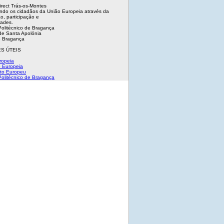
irect Trás-os-Montes
ndo os cidadãos da União Europeia através da
o, participação e
dades.
 Politécnico de Bragança
e Santa Apolónia
 Bragança
S ÚTEIS
ropeia
 Europeia
to Europeu
 Politécnico de Bragança