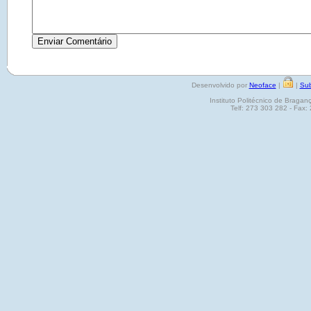
Desenvolvido por
Neoface
|
|
Sub
Instituto Politécnico de Brag
Telf: 273 303 282 - Fax: