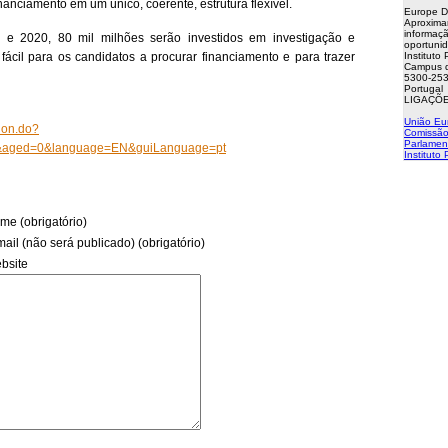
nanciamento em um único, coerente, estrutura flexível.
Europe D
Aproxima
informaçã
 e 2020, 80 mil milhões serão investidos em investigação e
oportuni
fácil para os candidatos a procurar financiamento e para trazer
Instituto
Campus d
5300-253
Portugal
LIGAÇÕE
União Eu
ion.do?
Comissão
Parlamen
&aged=0&language=EN&guiLanguage=pt
Instituto
me (obrigatório)
mail (não será publicado) (obrigatório)
bsite