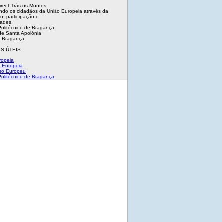
irect Trás-os-Montes
ndo os cidadãos da União Europeia através da
o, participação e
dades.
 Politécnico de Bragança
e Santa Apolónia
 Bragança
S ÚTEIS
ropeia
 Europeia
to Europeu
 Politécnico de Bragança