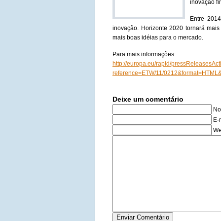
inovação fi
Entre 2014
inovação.
Horizonte 2020 tornará mais 
mais boas idéias para o mercado.
Para mais informações:
http://europa.eu/rapid/pressReleasesAct
reference=ETW/11/0212&format=HTML
Deixe um comentário
No
E-
We