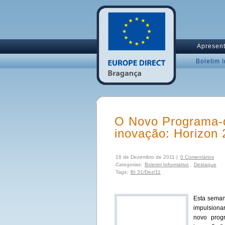
Apresen
Boletim 
O Novo Programa-q
inovação: Horizon
16 de Dezembro de 2011 |
0 Comentários
Categorias:
Boletim Informativo
,
Destaque
Tags:
BI 31/Dez/11
Esta seman
impulsiona
novo pr