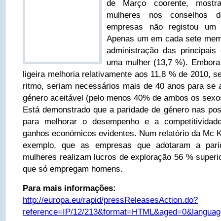
de Março coorente, most
mulheres nos conselhos d
empresas não registou um a
Apenas um em cada sete mem
administração das principais
uma mulher (13,7 %). Embora 
ligeira melhoria relativamente aos 11,8 % de 2010, s
ritmo, seriam necessários mais de 40 anos para se a
género aceitável (pelo menos 40% de ambos os sexo
Está demonstrado que a paridade de género nas posi
para melhorar o desempenho e a competitivida
ganhos económicos evidentes. Num relatório da Mc Ki
exemplo, que as empresas que adotaram a pari
mulheres realizam lucros de exploração 56 % super
que só empregam homens.
Para mais informações:
http://europa.eu/rapid/pressReleasesAction.do?
reference=IP/12/213&format=HTML&aged=0&langua