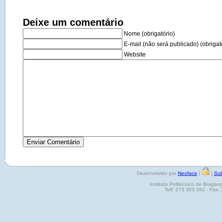
Deixe um comentário
Nome (obrigatório)
E-mail (não será publicado) (obrigat
Website
Desenvolvido por
Neoface
|
|
Sub
Instituto Politécnico de Brag
Telf: 273 303 282 - Fax: