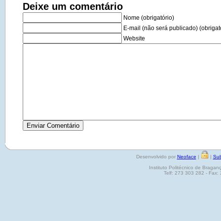
Deixe um comentário
Nome (obrigatório)
E-mail (não será publicado) (obrigat
Website
Desenvolvido por
Neoface
|
|
Sub
Instituto Politécnico de Brag
Telf: 273 303 282 - Fax: