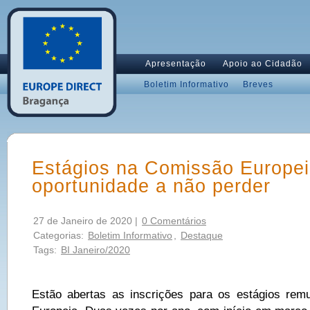
Apresentação
Apoio ao Cidadão
Boletim Informativo
Breves
Estágios na Comissão Europe
oportunidade a não perder
27 de Janeiro de 2020 |
0 Comentários
Categorias:
Boletim Informativo
,
Destaque
Tags:
BI Janeiro/2020
Estão abertas as inscrições para os estágios re