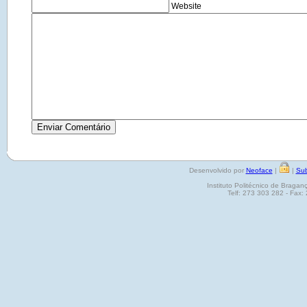
Website
Desenvolvido por
Neoface
|
|
Sub
Instituto Politécnico de Brag
Telf: 273 303 282 - Fax: