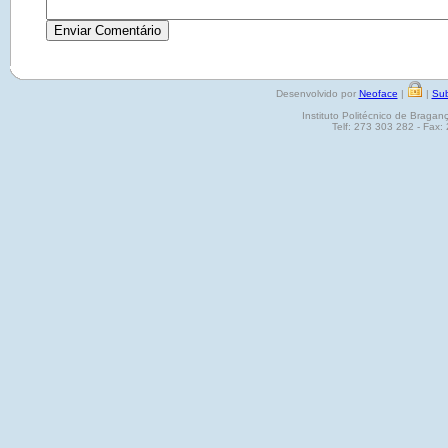
Desenvolvido por
Neoface
|
|
Sub
Instituto Politécnico de Brag
Telf: 273 303 282 - Fax: