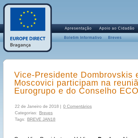
Apresentação
Apoio ao Cidadão
Boletim Informativo
Breves
Vice-Presidente Dombrovskis 
Moscovici participam na reuni
Eurogrupo e do Conselho EC
22 de Janeiro de 2018 |
0 Comentários
Categorias:
Breves
Tags:
BREVE JAN18