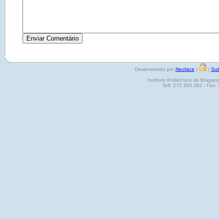
Desenvolvido por
Neoface
|
|
Sub
Instituto Politécnico de Brag
Telf: 273 303 282 - Fax: