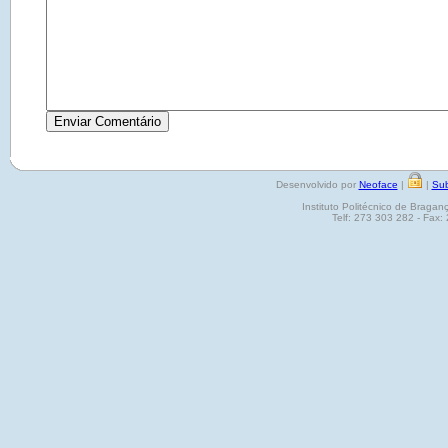
Desenvolvido por
Neoface
|
|
Sub
Instituto Politécnico de Brag
Telf: 273 303 282 - Fax: