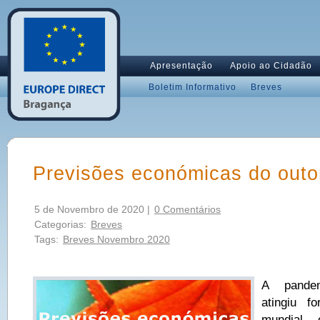
Apresentação
Apoio ao Cidadão
Boletim Informativo
Breves
Previsões económicas do out
5 de Novembro de 2020 |
0 Comentários
Categorias:
Breves
Tags:
Breves Novembro 2020
A pandem
atingiu f
mundial 