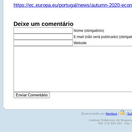
https://ec.europa.eu/portugal/news/autumn-2020-econ
Deixe um comentário
Nome (obrigatório)
E-mail (não será publicado) (obrigat
Website
Desenvolvido por
Neoface
|
|
Sub
Instituto Politécnico de Brag
Telf: 273 303 282 - Fax: