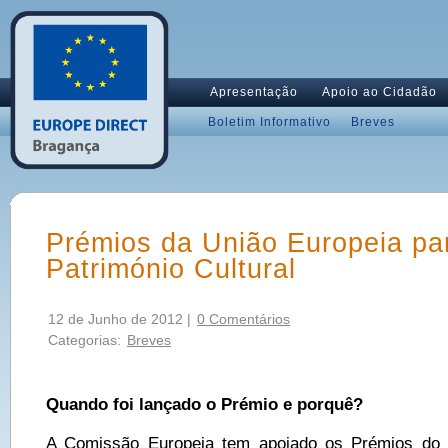
Apresentação
Apoio ao Cidadão
Boletim Informativo
Breves
Prémios da União Europeia pa
Património Cultural
12 de Junho de 2012 |
0 Comentários
Categorias:
Breves
Quando foi lançado o Prémio e porquê?
A Comissão Europeia tem apoiado os Prémios do P