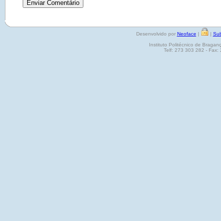
Desenvolvido por
Neoface
|
|
Sub
Instituto Politécnico de Brag
Telf: 273 303 282 - Fax: