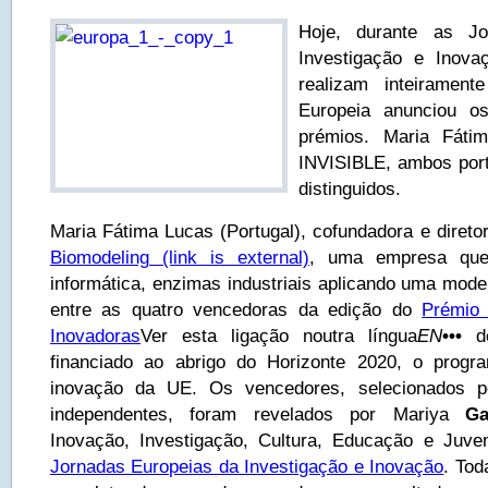
Hoje, durante as Jo
Investigação e Inova
realizam inteiramen
Europeia anunciou o
prémios. Maria Fáti
INVISIBLE, ambos port
distinguidos.
Maria Fátima Lucas (Portugal), cofundadora e direto
Biomodeling
(link is external)
, uma empresa que 
informática, enzimas industriais aplicando uma mode
entre as quatro vencedoras da edição do
Prémio
Inovadoras
Ver esta ligação noutra língua
EN
•••
de
financiado ao abrigo do Horizonte 2020, o progr
inovação da UE. Os vencedores, selecionados po
independentes, foram revelados por Mariya
Ga
Inovação, Investigação, Cultura, Educação e Juve
Jornadas Europeias da Investigação e Inovação
. Tod