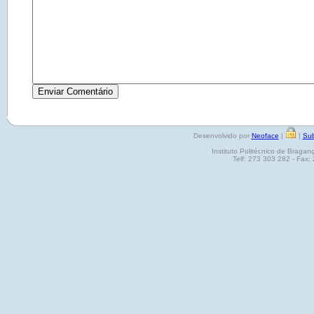
Desenvolvido por
Neoface
|
|
Sub
Instituto Politécnico de Brag
Telf: 273 303 282 - Fax: