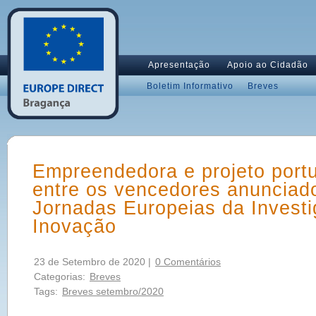
Apresentação
Apoio ao Cidadão
Boletim Informativo
Breves
Empreendedora e projeto port
entre os vencedores anunciad
Jornadas Europeias da Invest
Inovação
23 de Setembro de 2020 |
0 Comentários
Categorias:
Breves
Tags:
Breves setembro/2020