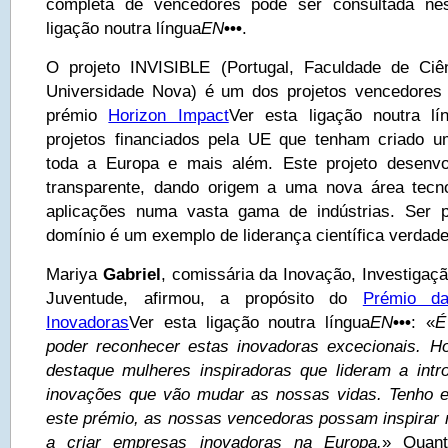
completa de vencedores pode ser consultada n
ligação noutra língua
EN
•••
.
O projeto INVISIBLE (Portugal, Faculdade de Ciê
Universidade Nova) é um dos projetos vencedores
prémio
Horizon Impact
Ver esta ligação noutra lí
projetos financiados pela UE que tenham criado u
toda a Europa e mais além. Este projeto desenvo
transparente, dando origem a uma nova área tecn
aplicações numa vasta gama de indústrias. Ser p
domínio é um exemplo de liderança científica verdade
Mariya
Gabriel
, comissária da Inovação, Investigaç
Juventude, afirmou, a propósito do
Prémio d
Inovadoras
Ver esta ligação noutra língua
EN
•••
: «
É
poder reconhecer estas inovadoras excecionais. H
destaque mulheres inspiradoras que lideram a int
inovações que vão mudar as nossas vidas. Tenho 
este prémio, as nossas vencedoras possam inspirar 
a criar empresas inovadoras na Europa.
» Quan