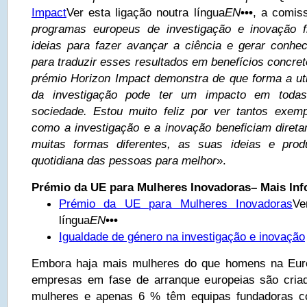
Impact
Ver esta ligação noutra língua
EN
•••
, a comiss
programas europeus de investigação e inovação 
ideias para fazer avançar a ciência e gerar conh
para traduzir esses resultados em benefícios concre
prémio Horizon Impact demonstra de que forma a uti
da investigação pode ter um impacto em toda
sociedade. Estou muito feliz por ver tantos exemp
como a investigação e a inovação beneficiam diret
muitas formas diferentes, as suas ideias e prod
quotidiana das pessoas para melhor
».
Prémio da UE para Mulheres Inovadoras– Mais Inf
Prémio da UE para Mulheres Inovadoras
Ve
língua
EN
•••
Igualdade de género na investigação e inovação
Embora haja mais mulheres do que homens na Eur
empresas em fase de arranque europeias são cria
mulheres e apenas 6 % têm equipas fundadoras co