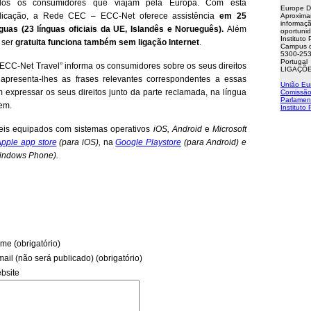
dos os consumidores que viajam pela Europa. Com esta
Europe D
licação, a Rede CEC – ECC-Net oferece assistência
em 25
Aproxima
informaçã
nguas (23 línguas oficiais da UE, Islandês e Norueguês).
Além
oportuni
Instituto
 ser
gratuita funciona também sem ligação Internet
.
Campus d
5300-253
Portugal
“ECC-Net Travel” informa os consumidores sobre os seus direitos
LIGAÇÕE
 apresenta-lhes as frases relevantes correspondentes a essas
União Eu
 expressar os seus direitos junto da parte reclamada, na língua
Comissão
Parlamen
gem.
Instituto
veis equipados com sistemas operativos
iOS, Android
e
Microsoft
pple app store
(para iOS),
na
Google Playstore
(para Android) e
indows Phone).
me (obrigatório)
mail (não será publicado) (obrigatório)
bsite