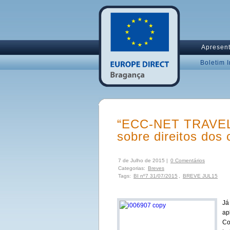
Apresen
Boletim 
“ECC-NET TRAVEL” 
sobre direitos dos
7 de Julho de 2015 |
0 Comentários
Categorias:
Breves
Tags:
BI nº7 31/07/2015
,
BREVE JUL15
Já
ap
Co