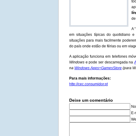
to
ap
lí
de
A 
em situações típicas do quotidiano e
situações para mais facilmente poderem
do país onde estão de férias ou em via
A aplicação funciona em telefones mó
Windows
e pode ser descarregada na
A
na
Windows Apps+GamesStore
(para W
Para mais informações:
http://cec.consumidor.pt
Deixe um comentário
No
E-
We