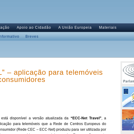
tação
Apoio ao Cidadão
A União Europeia
Materiais
Informativo
Breves
– aplicação para telemóveis
 consumidores
 está disponível a versão atualizada da
“ECC-Net Travel”
, a
licação para telemóveis que a Rede de Centros Europeus do
nsumidor (Rede CEC – ECC-Net) produziu para ser utilizada por