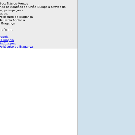
irect Trás-os-Montes
ndo os cidadãos da União Europeia através da
o, participação e
dades.
 Politécnico de Bragança
e Santa Apolónia
 Bragança
S ÚTEIS
ropeia
 Europeia
to Europeu
 Politécnico de Bragança