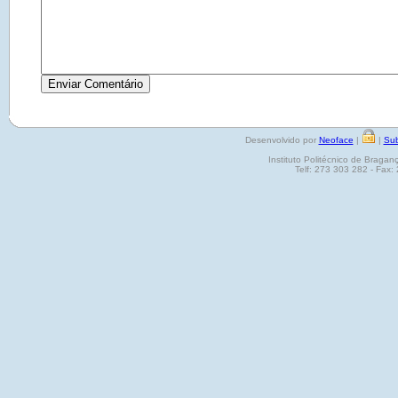
Desenvolvido por
Neoface
|
|
Sub
Instituto Politécnico de Brag
Telf: 273 303 282 - Fax: