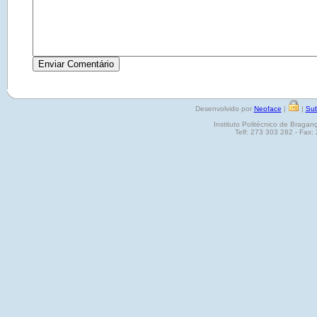
Desenvolvido por
Neoface
|
|
Sub
Instituto Politécnico de Brag
Telf: 273 303 282 - Fax: