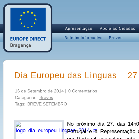
Apresentação
Apoio ao Cidadão
Boletim Informativo
Breves
Dia Europeu das Línguas – 27
16 de Setembro de 2014 |
0 Comentários
Categorias:
Breves
Tags:
BREVE SETEMBRO
No próximo dia 27, das 14h
Portugal e a Representação
em Portugal assinalam este