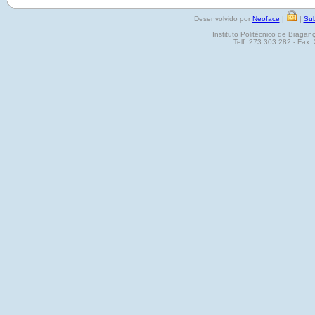
Desenvolvido por
Neoface
|
|
Sub
Instituto Politécnico de Brag
Telf: 273 303 282 - Fax: