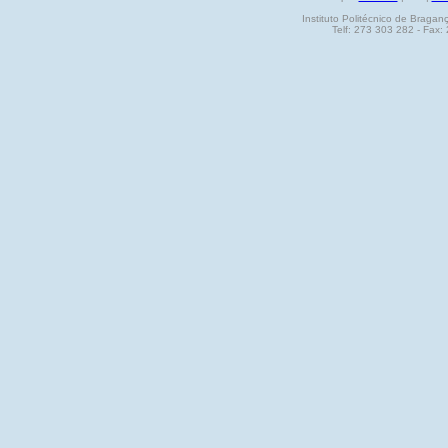
Instituto Politécnico de Brag
Telf: 273 303 282 - Fax: