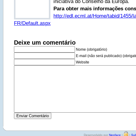
iniciativa do Conselho da Europa.
Para obter mais informações cons
http://edl.ecml.at/Home/tabid/1455/l
FR/Default.aspx
Deixe um comentário
Nome (obrigatório)
E-mail (não será publicado) (obrigat
Website
Desenvolvido por
Neoface
|
|
Sub