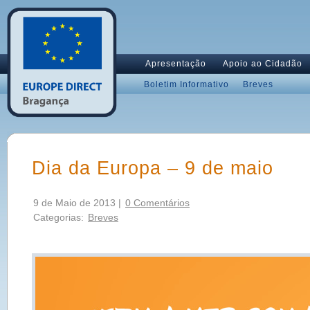
Apresentação
Apoio ao Cidadão
Boletim Informativo
Breves
Dia da Europa – 9 de maio
9 de Maio de 2013 |
0 Comentários
Categorias:
Breves