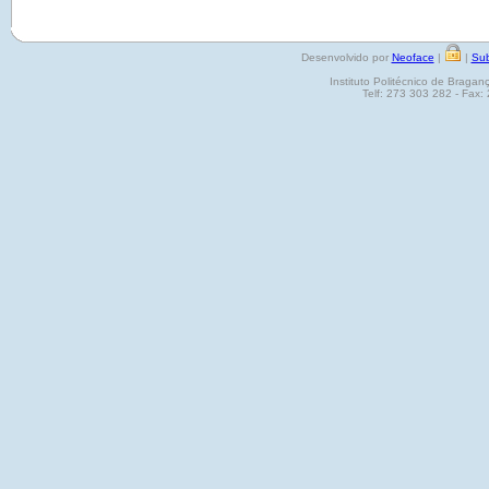
Desenvolvido por
Neoface
|
|
Sub
Instituto Politécnico de Brag
Telf: 273 303 282 - Fax: