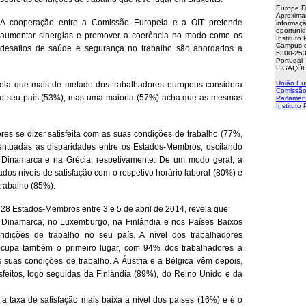
Europe D
Aproxima
A cooperação entre a Comissão Europeia e a OIT pretende
informaçã
oportuni
aumentar sinergias e promover a coerência no modo como os
Instituto
Campus d
desafios de saúde e segurança no trabalho são abordados a
5300-253
Portugal
LIGAÇÕE
União Eu
ela que mais de metade dos trabalhadores europeus considera
Comissão
no seu país (53%), mas uma maioria (57%) acha que as mesmas
Parlamen
Instituto
res se dizer satisfeita com as suas condições de trabalho (77%,
ntuadas as disparidades entre os Estados-Membros, oscilando
 Dinamarca e na Grécia, respetivamente. De um modo geral, a
dos níveis de satisfação com o respetivo horário laboral (80%) e
rabalho (85%).
 28 Estados-Membros entre 3 e 5 de abril de 2014, revela que:
 Dinamarca, no Luxemburgo, na Finlândia e nos Países Baixos
dições de trabalho no seu país. A nível dos trabalhadores
ocupa também o primeiro lugar, com 94% dos trabalhadores a
s suas condições de trabalho. A Áustria e a Bélgica vêm depois,
sfeitos, logo seguidas da Finlândia (89%), do Reino Unido e da
a a taxa de satisfação mais baixa a nível dos países (16%) e é o