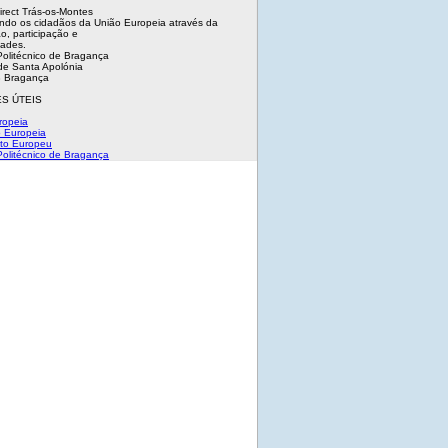
irect Trás-os-Montes
ndo os cidadãos da União Europeia através da
o, participação e
dades.
 Politécnico de Bragança
e Santa Apolónia
 Bragança
S ÚTEIS
ropeia
 Europeia
to Europeu
 Politécnico de Bragança