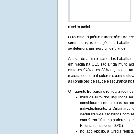
nível mundial.
O recente inquérito
Eurobarómetro
rev
serem boas as condições de trabalho 
se deterioraram nos últimos 5 anos.
Apesar de a maior parte dos trabalhado
em média na UE), são ainda muito ace
entre os 94% e os 38% registados na
maioria dos trabalhadores exprime eleva
as condições de saúde e segurança no t
O inquérito Eurbarómetro, realizado nos
mais de 80% dos inquiridos na
consideram serem boas as con
individualmente, a Dinamarca 
declararem-se satisfeitos com a
com 9 em 10 trabalhadores sati
Estónia (ambos com 88%);
no lado oposto, a Grécia regist