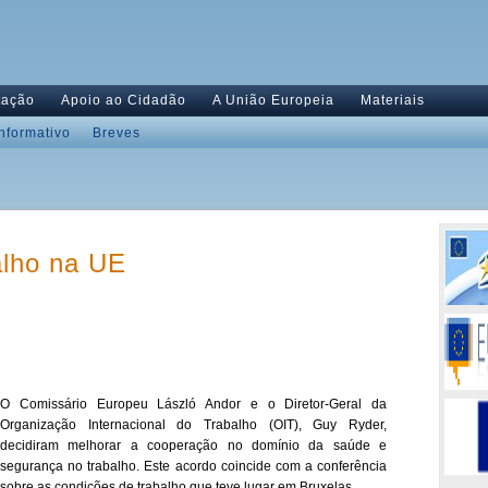
tação
Apoio ao Cidadão
A União Europeia
Materiais
Informativo
Breves
alho na UE
O Comissário Europeu László Andor e o Diretor-Geral da
Organização Internacional do Trabalho (OIT), Guy Ryder,
decidiram melhorar a cooperação no domínio da saúde e
segurança no trabalho. Este acordo coincide com a conferência
sobre as condições de trabalho que teve lugar em Bruxelas.