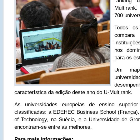
ranking d
Multirank
700 univer
Todos os 
compara
instituiç
nos domín
para os es
Um map
universid
desempenh
característica da edição deste ano do U-Multirank.
As universidades europeias de ensino superio
classificadas: a EDEHEC Business School (França),
of Technology, na Suécia, e a Universidade de Gro
encontram-se entre as melhores.
Para mais informações: