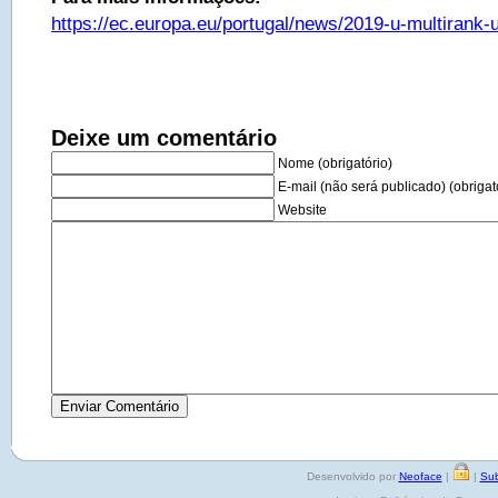
https://ec.europa.eu/portugal/news/2019-u-multirank-u
Deixe um comentário
Nome (obrigatório)
E-mail (não será publicado) (obrigat
Website
Desenvolvido por
Neoface
|
|
Sub