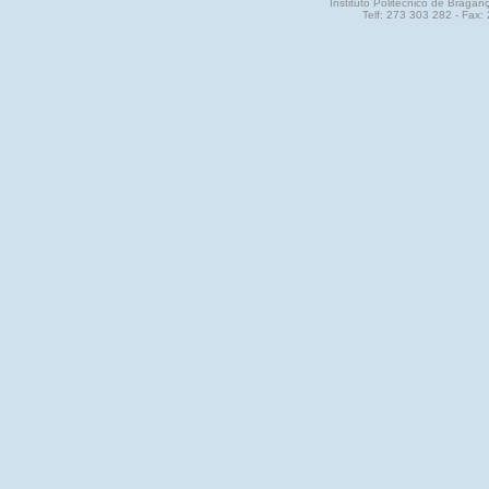
Instituto Politécnico de Brag
Telf: 273 303 282 - Fax: