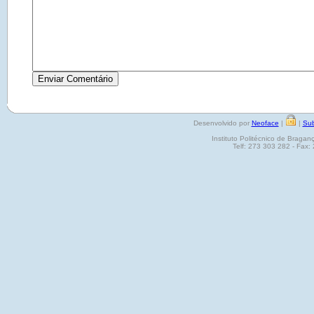
Desenvolvido por
Neoface
|
|
Sub
Instituto Politécnico de Brag
Telf: 273 303 282 - Fax: