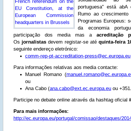
portuguesa” está abA c
Rumo ao crescimento
Programas Europeus: so
da economia portug
participação dos media mas a
acreditação pr
Os
jornalistas
devem registar-se até
quinta-feira 1
seguinte endereço eletrónico:
comm-rep-pt-accreditation-press@ec.europa.eu
Para informações relativas aos media contacte:
Manuel Romano (
manuel.romano@ec.europa.e
ou
Ana Cabo (
ana.cabo@ext.ec.europa.eu
ou +351
Participe no debate online através da hashtag oficial
#
Para mais informações:
http://ec.europa.eu/portugal/comissao/destaques/2