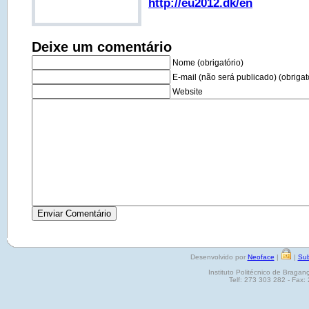
http://eu2012.dk/en
Deixe um comentário
Nome (obrigatório)
E-mail (não será publicado) (obrigat
Website
Desenvolvido por
Neoface
|
|
Sub
Instituto Politécnico de Brag
Telf: 273 303 282 - Fax: