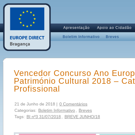
Apresentação
Apoio ao Cidadão
Boletim Informativo
Breves
Vencedor Concurso Ano Europ
Património Cultural 2018 – Ca
Profissional
21 de Junho de 2018 |
0 Comentários
Categorias:
Boletim Informativo
,
Breves
Tags:
BI nº3 31/07/2018
,
BREVE JUNHO/18