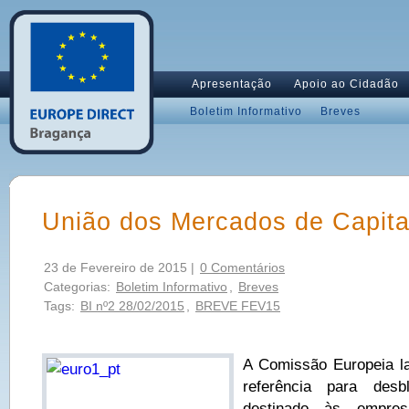
Apresentação
Apoio ao Cidadão
Boletim Informativo
Breves
União dos Mercados de Capita
23 de Fevereiro de 2015 |
0 Comentários
Categorias:
Boletim Informativo
,
Breves
Tags:
BI nº2 28/02/2015
,
BREVE FEV15
A Comissão Europeia la
referência para desbl
destinado às empre