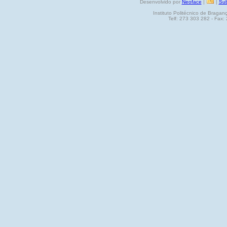
Desenvolvido por
Neoface
|
|
Sub
Instituto Politécnico de Brag
Telf: 273 303 282 - Fax: