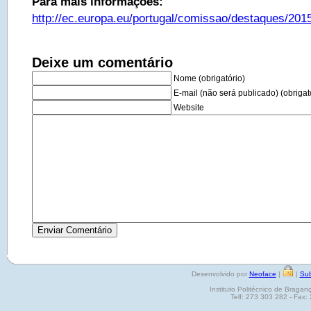
Para mais informações:
http://ec.europa.eu/portugal/comissao/destaques/20
Deixe um comentário
Nome (obrigatório)
E-mail (não será publicado) (obrigat
Website
Desenvolvido por
Neoface
|
|
Sub
Instituto Politécnico de Brag
Telf: 273 303 282 - Fax: