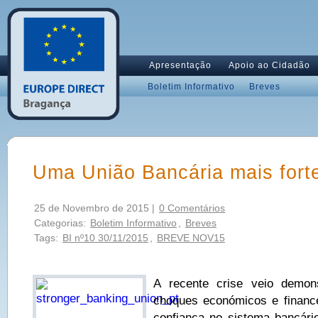
Apresentação
Apoio ao Cidadão
Boletim Informativo
Breves
Uma União Bancária mais fort
25 de Novembro de 2015 |
0 Comentários
Categorias:
Boletim Informativo
,
Breves
Tags:
BI nº10 30/11/2015
,
BREVE NOV15
A recente crise veio demon
choques económicos e finance
confiança no sistema bancário