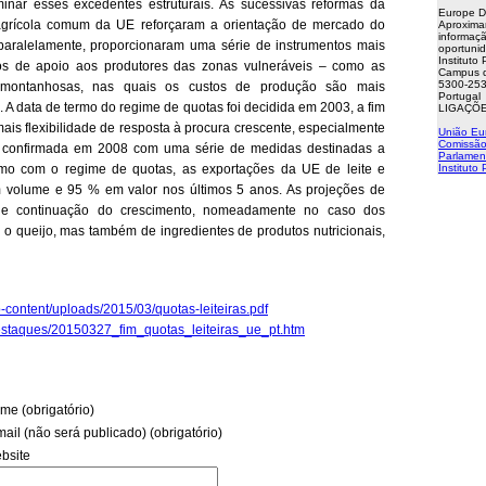
minar esses excedentes estruturais. As sucessivas reformas da
Europe D
 agrícola comum da UE reforçaram a orientação de mercado do
Aproxima
informaçã
 paralelamente, proporcionaram uma série de instrumentos mais
oportuni
Instituto
s de apoio aos produtores das zonas vulneráveis – como as
Campus d
5300-253
 montanhosas, nas quais os custos de produção são mais
Portugal
 A data de termo do regime de quotas foi decidida em 2003, a fim
LIGAÇÕE
is flexibilidade de resposta à procura crescente, especialmente
União Eu
Comissão
i confirmada em 2008 com uma série de medidas destinadas a
Parlamen
mo com o regime de quotas, as exportações da UE de leite e
Instituto
 volume e 95 % em valor nos últimos 5 anos. As projeções de
 de continuação do crescimento, nomeadamente no caso dos
o queijo, mas também de ingredientes de produtos nutricionais,
-content/uploads/2015/03/quotas-leiteiras.pdf
destaques/20150327_fim_quotas_leiteiras_ue_pt.htm
me (obrigatório)
mail (não será publicado) (obrigatório)
bsite