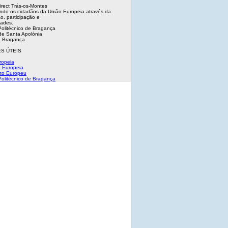
irect Trás-os-Montes
ndo os cidadãos da União Europeia através da
o, participação e
dades.
 Politécnico de Bragança
e Santa Apolónia
 Bragança
S ÚTEIS
ropeia
 Europeia
to Europeu
 Politécnico de Bragança