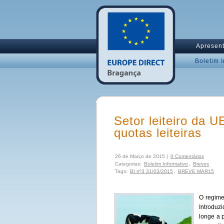
Apresen
Boletim 
Setor leiteiro da U
quotas leiteiras
26 de Março de 2015 |
0 Comentários
Categorias:
Boletim Informativo
,
Breves
Tags:
BI nº3 31/03/2015
,
BREVE MAR15
O regime
Introduz
longe a 