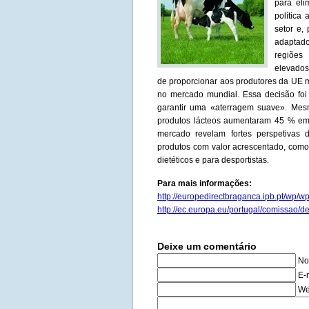
para eli
política
setor e,
adaptado
regiões
elevados.
de proporcionar aos produtores da UE ma
no mercado mundial. Essa decisão fo
garantir uma «aterragem suave». Mes
produtos lácteos aumentaram 45 % em
mercado revelam fortes perspetivas
produtos com valor acrescentado, como 
dietéticos e para desportistas.
Para mais informações:
http://europedirectbraganca.ipb.pt/wp/wp
http://ec.europa.eu/portugal/comissao/
Deixe um comentário
No
E-
We