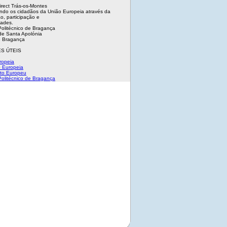
irect Trás-os-Montes
ndo os cidadãos da União Europeia através da
o, participação e
dades.
 Politécnico de Bragança
e Santa Apolónia
 Bragança
S ÚTEIS
ropeia
 Europeia
to Europeu
 Politécnico de Bragança