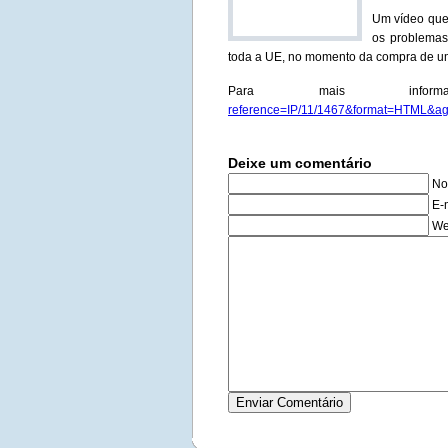
Um vídeo que 
os problemas
toda a UE, no momento da compra de um
Para mais infor
reference=IP/11/1467&format=HTML&
Deixe um comentário
No
E-
We