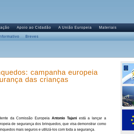
tação
Apoio ao Cidadão
A União Europeia
Materiais
Informativo
Breves
nquedos: campanha europeia
gurança das crianças
idente da Comissão Europeia
Antonio Tajani
está a lançar a
opeia de segurança dos brinquedos, que visa demonstrar como
inquedos mais seguros e utilizá-los com toda a segurança.