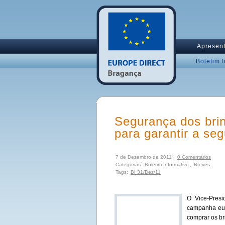
Apresen
Boletim 
Segurança dos bri
para garantir a se
7 de Dezembro de 2011 |
0 Comentários
Categorias:
Boletim Informativo
,
Breves
Tags:
BI 31/Dez/11
O Vice-Pres
campanha eur
comprar os br