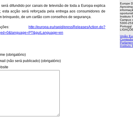
Europe D
será difundido por canais de televisão de toda a Europa explica
Aproxima
informaçã
; esta acção será reforçada pela entrega aos consumidores de
oportuni
 brinquedo, de um cartão com conselhos de segurança.
Instituto
Campus d
5300-253
Portugal
mações:
http://europa.eu/rapid/pressReleasesAction.do?
LIGAÇÕE
aged=0&language=PT&guiLanguage=en
União Eu
Comissão
Parlamen
Instituto
me (obrigatório)
mail (não será publicado) (obrigatório)
bsite