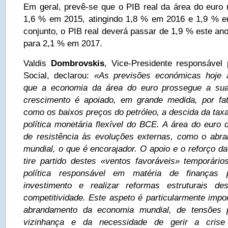
Em geral, prevê-se que o PIB real da área do euro
1,6 % em 2015, atingindo 1,8 % em 2016 e 1,9 % 
conjunto, o PIB real deverá passar de 1,9 % este an
para 2,1 % em 2017.
Valdis
Dombrovskis
, Vice-Presidente responsável
Social, declarou:
«As previsões económicas hoje 
que a economia da área do euro prossegue a su
crescimento é apoiado, em grande medida, por fat
como os baixos preços do petróleo, a descida da tax
política monetária flexível do BCE. A área do euro
de resistência às evoluções externas, como o abr
mundial, o que é encorajador. O apoio e o reforço d
tire partido destes «ventos favoráveis» temporári
política responsável em matéria de finanças p
investimento e realizar reformas estruturais de
competitividade. Este aspeto é particularmente impo
abrandamento da economia mundial, de tensões p
vizinhança e da necessidade de gerir a crise