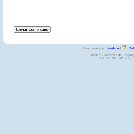
Desenvolvido por
Neoface
|
|
Sub
Instituto Politécnico de Brag
Telf: 273 303 282 - Fax: