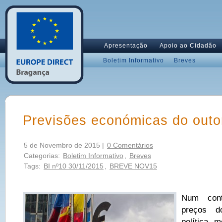
Apresentação
Apoio ao Cidadão
Boletim Informativo
Breves
Previsões económicas do out
5 de Novembro de 2015 |
0 Comentários
Categorias:
Boletim Informativo
,
Breves
Tags:
BI nº10 30/11/2015
,
BREVE NOV15
Num cont
preços d
política m