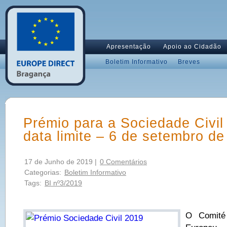
Apresentação
Apoio ao Cidadão
Boletim Informativo
Breves
Prémio para a Sociedade Civil
data limite – 6 de setembro d
17 de Junho de 2019 |
0 Comentários
Categorias:
Boletim Informativo
Tags:
BI nº3/2019
O Comité