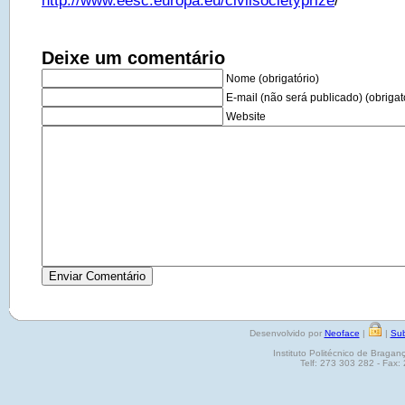
http://www.eesc.europa.eu/civilsocietyprize
/
Deixe um comentário
Nome (obrigatório)
E-mail (não será publicado) (obrigat
Website
Desenvolvido por
Neoface
|
|
Sub
Instituto Politécnico de Brag
Telf: 273 303 282 - Fax: