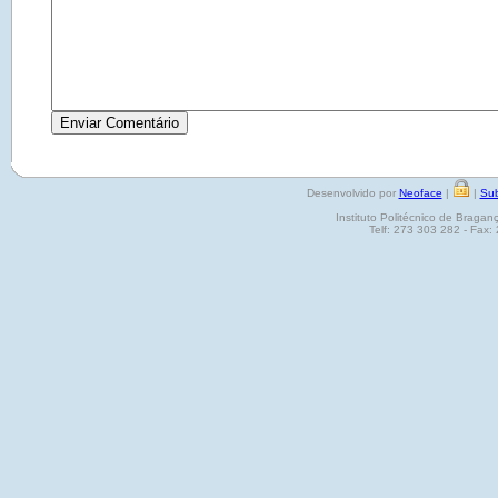
Desenvolvido por
Neoface
|
|
Sub
Instituto Politécnico de Brag
Telf: 273 303 282 - Fax: