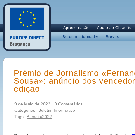
Apresentação
Apoio ao Cidadão
Boletim Informativo
Breves
Prémio de Jornalismo «Fernan
Sousa»: anúncio dos vencedor
edição
9 de Maio de 2022 |
0 Comentários
Categorias:
Boletim Informativo
Tags:
BI maio/2022