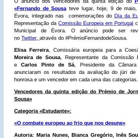
O anúncio dos vencedores da quinta edição do
P
«Fernando de Sousa
teve lugar, hoje, 9 de maio,
Évora, integrado nas comemorações do
Dia da E
Representação da
Comissão Europeia em Portugal
c
Municipal de Évora. O anúncio pode ser re
no
Twitter
,
através do #PrémioFernandodeSousa.
Elisa Ferreira
, Comissária europeia para a Coe
Moreira de Sousa
, Representante da Comissão E
e
Carlos Pinto de Sá
, Presidente da Câmara
anunciaram os resultados da avaliação do júri d
honrosa e um vencedor em cada uma das categorias.
Vencedores da quinta edição do Prémio de Jor
Sousa»
Categoria «Estudante»:
«
O combate europeu ao frio que nos desune
»
Autoria: Maria Nunes, Bianca Gregório, Inês Sou