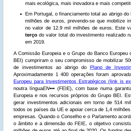
mais ecológica, mais inovadora e mais competit
Em Portugal, o financiamento total ao abrigo do 
milhões de euros, prevendo-se que mobilize in
no valor de 12.9 mil milhões de euros. Este 
terço
do valor total do investimento realizado
em 2019.
A Comissão Europeia e o Grupo do Banco Europeu d
BEI) cumpriram o seu compromisso de mobilizar 50
de investimentos ao abrigo do
Plano de Invest
Aproximadamente 1 400 operações foram aprovad
Europeu para Investimentos Estratégicos
(link is ex
noutra língua
EN
•••
(FEIE), com base numa garantia
Europeia e nos recursos próprios do Grupo BEI. E
gerar investimentos adicionais em torno de 514 m
todos os países da UE e apoiar cerca de 1,4 milhõe
empresas. Quando o Conselho e o Parlamento acord
o âmbito e a dimensão do FEIE, o objetivo consisti
milhões de euros até ao final de 2020. Os fundos de