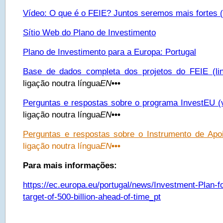
Vídeo: O que é o FEIE? Juntos seremos mais fortes
(
Sítio Web do Plano de Investimento
Plano de Investimento para a Europa: Portugal
Base de dados completa dos projetos do FEIE
(li
ligação noutra língua
EN
•••
Perguntas e respostas sobre o programa InvestEU (v
ligação noutra língua
EN
•••
Perguntas e respostas sobre o Instrumento de Apo
ligação noutra língua
EN
•••
Para mais informações:
https://ec.europa.eu/portugal/news/Investment-Plan-
target-of-500-billion-ahead-of-time_pt