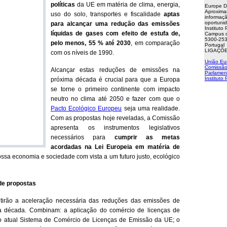
políticas
da UE em matéria de clima, energia,
Europe D
Aproxima
uso do solo, transportes e fiscalidade
aptas
informaçã
oportuni
para alcançar uma redução das emissões
Instituto
líquidas de gases com efeito de estufa de,
Campus d
5300-253
pelo menos, 55 % até 2030
, em comparação
Portugal
LIGAÇÕE
com os níveis de 1990.
União Eu
Comissão
Alcançar estas reduções de emissões na
Parlamen
Instituto
próxima década é crucial para que a Europa
se torne o primeiro continente com impacto
neutro no clima até 2050 e fazer com que o
Pacto Ecológico Europeu
seja uma realidade.
Com as propostas hoje reveladas, a Comissão
apresenta os instrumentos legislativos
necessários para
cumprir as metas
acordadas na Lei Europeia em matéria de
ssa economia e sociedade com vista a um futuro justo, ecológico
de propostas
itirão a aceleração necessária das reduções das emissões de
ma década. Combinam: a aplicação do comércio de licenças de
do atual Sistema de Comércio de Licenças de Emissão da UE; o