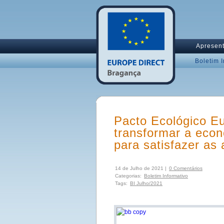
Apresen
Boletim 
Pacto Ecológico E
transformar a eco
para satisfazer as
14 de Julho de 2021 |
0 Comentários
Categorias:
Boletim Informativo
Tags:
BI Julho/2021