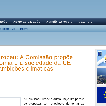
tação
Apoio ao Cidadão
A União Europeia
Materiais
Informativo
Breves
uropeu: A Comissão propõe
nomia e a sociedade da UE
 ambições climáticas
A Comissão Europeia adotou hoje um pacote
de propostas com o objetivo de tornar as