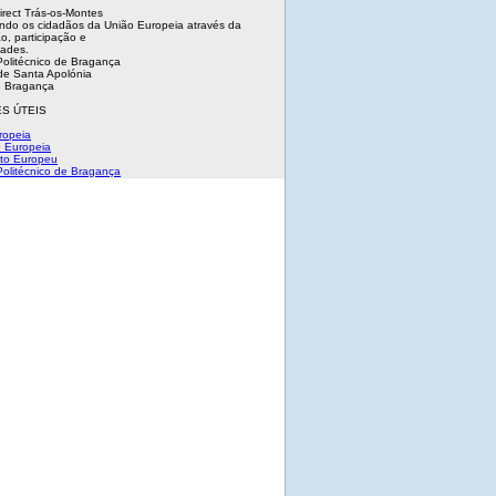
irect Trás-os-Montes
ndo os cidadãos da União Europeia através da
o, participação e
dades.
 Politécnico de Bragança
e Santa Apolónia
 Bragança
S ÚTEIS
ropeia
 Europeia
to Europeu
 Politécnico de Bragança