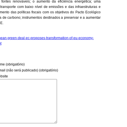
 fontes renováveis; o aumento da eficiência energética; uma
ransporte com baixo nível de emissões e das infraestruturas e
mento das políticas fiscais com os objetivos do Pacto Ecológico
 de carbono; instrumentos destinados a preservar e a aumentar
UE.
opean-green-deal-ec-proposes-transformation-of-eu-economy-
t
me (obrigatório)
mail (não será publicado) (obrigatório)
bsite