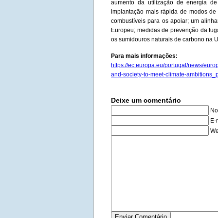
aumento da utilização de energia de
implantação mais rápida de modos de t
combustíveis para os apoiar; um alinha
Europeu; medidas de prevenção da fuga
os sumidouros naturais de carbono na 
Para mais informações:
https://ec.europa.eu/portugal/news/eur
and-society-to-meet-climate-ambitions_p
Deixe um comentário
No
E-
We