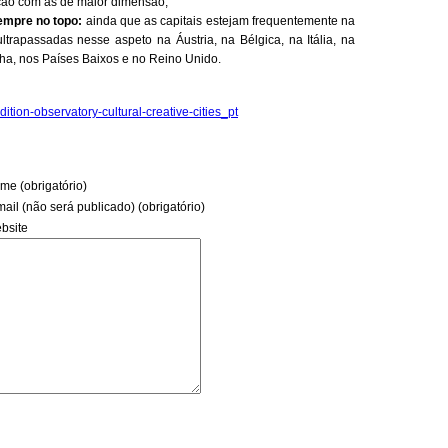
ão com as de maior dimensão;
empre no topo:
ainda que as capitais estejam frequentemente na
trapassadas nesse aspeto na Áustria, na Bélgica, na Itália, na
ha, nos Países Baixos e no Reino Unido.
dition-observatory-cultural-creative-cities_pt
me (obrigatório)
mail (não será publicado) (obrigatório)
bsite