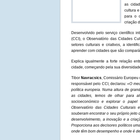
as cida
cultura 
para o 
criação 
Desenvolvido pelo serviço científico 
(CCI), o Observatório das Cidades Cul
setores culturais e criativos, a ident
aprender com cidades que são compará
Explica igualmente a forte relação en
cidade, começando pela sua diversidade
Tibor
Navracsics
, Comissário Europeu 
responsável pelo CCI, declarou:
«O meu 
política europeia. Numa altura de gran
as cidades, temos de olhar para al
socioeconómico e explorar o papel 
Observatório das Cidades Culturais 
souberam encontrar o seu próprio jeito de
desenvolvimento, a inovação e a criaç
Proporciona aos decisores políticos uma 
onde têm bom desempenho e onde é des