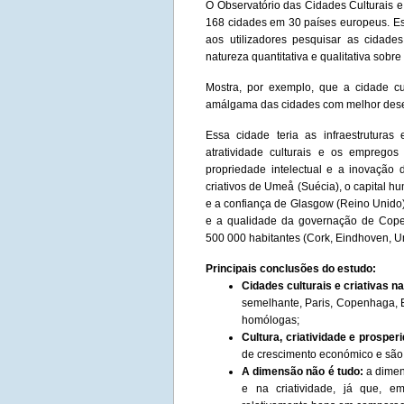
O Observatório das Cidades Culturais e 
168 cidades em 30 países europeus. Est
aos utilizadores pesquisar as cidad
natureza quantitativa e qualitativa sob
Mostra, por exemplo, que a cidade cul
amálgama das cidades com melhor des
Essa cidade teria as infraestruturas 
atratividade culturais e os emprego
propriedade intelectual e a inovação
criativos de Umeå (Suécia), o capital h
e a confiança de Glasgow (Reino Unido),
e a qualidade da governação de Cope
500 000 habitantes (Cork, Eindhoven, U
Principais conclusões do estudo:
Cidades culturais e criativas n
semelhante, Paris, Copenhaga,
homólogas;
Cultura, criatividade e prosper
de crescimento económico e são 
A dimensão não é tudo:
a dimen
e na criatividade, já que, 