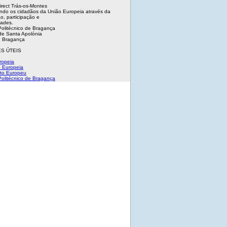
irect Trás-os-Montes
ndo os cidadãos da União Europeia através da
o, participação e
dades.
 Politécnico de Bragança
e Santa Apolónia
 Bragança
S ÚTEIS
ropeia
 Europeia
to Europeu
 Politécnico de Bragança