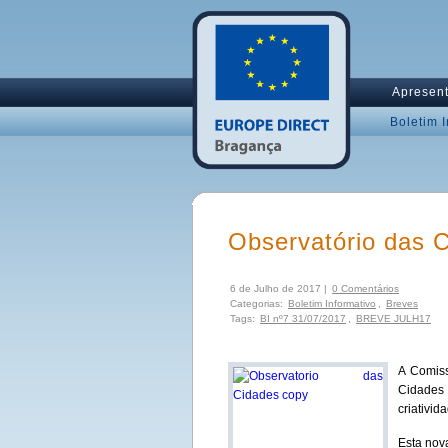
Apresen
Boletim 
Observatório das C
6 de Julho de 2017 |
0 Comentários
Categorias:
Boletim Informativo
,
Breves
Tags:
BI nº7 31/07/2017
,
BREVE JULH17
A Comiss
Cidades 
criativi
Esta nov