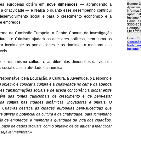
Europe D
des europeias obtêm em
nove dimensões
— abrangendo a
Aproxima
e a criatividade — e realça o quanto esse desempenho contribui
informaçã
oportuni
desenvolvimento social e para o crescimento económico e a
Instituto
Campus d
de empregos.
5300-253
Portugal
LIGAÇÕE
interno da Comissão Europeia, o Centro Comum de Investigação
União Eu
turais e Criativas ajudará os decisores políticos, bem como os
Comissão
ificar localmente os pontos fortes e os domínios a melhorar e a
Parlamen
Instituto
veis.
tre o dinamismo cultural e as diferentes dimensões da vida da
 social e a sua atividade económica.
responsável pela Educação, a Cultura, a Juventude, o Desporto e
objetivo é colocar a cultura e a criatividade no cerne da agenda
des transformações sociais e de acesa concorrência global entre
ém das fontes tradicionais de crescimento e de bem-estar
da cultura nas cidades dinâmicas, inovadoras e plurais. O
e Criativas destaca as cidades europeias bem-sucedidas que
 utilizar o potencial da cultura e da criatividade, para fomentar o
ão de empregos, e melhorar a qualidade de vida dos cidadãos.
base de dados factuais, com o objetivo de os ajudar a identificar
ejável melhorar.»