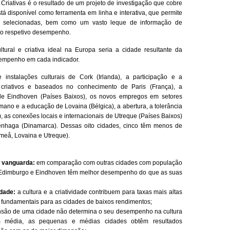
Criativas é o resultado de um projeto de investigação que cobre
á disponível como ferramenta em linha e interativa, que permite
es selecionadas, bem como um vasto leque de informação de
re o respetivo desempenho.
tural e criativa ideal na Europa seria a cidade resultante da
empenho em cada indicador.
e instalações culturais de Cork (Irlanda), a participação e a
s criativos e baseados no conhecimento de Paris (França), a
 de Eindhoven (Países Baixos), os novos empregos em setores
umano e a educação de Lovaina (Bélgica), a abertura, a tolerância
 as conexões locais e internacionais de Utreque (Países Baixos)
nhaga (Dinamarca). Dessas oito cidades, cinco têm menos de
meå, Lovaina e Utreque).
a vanguarda:
em comparação com outras cidades com população
 Edimburgo e Eindhoven têm melhor desempenho do que as suas
idade:
a cultura e a criatividade contribuem para taxas mais altas
fundamentais para as cidades de baixos rendimentos;
são de uma cidade não determina o seu desempenho na cultura
em média, as pequenas e médias cidades obtêm resultados