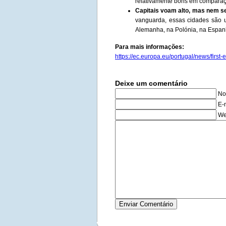
relativamente bons em comparaç
Capitais voam alto, mas nem s
vanguarda, essas cidades são ul
Alemanha, na Polónia, na Espan
Para mais informações:
https://ec.europa.eu/portugal/news/first-e
Deixe um comentário
No
E-
We