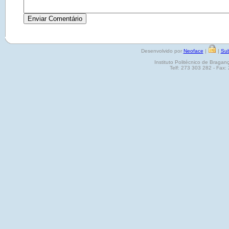
Desenvolvido por
Neoface
|
|
Sub
Instituto Politécnico de Brag
Telf: 273 303 282 - Fax: