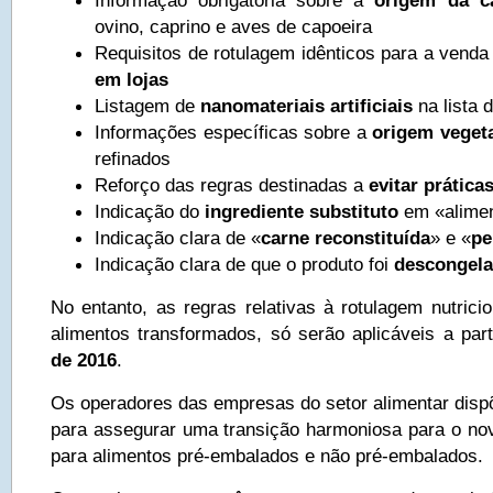
Informação obrigatória sobre a
origem da c
ovino, caprino e aves de capoeira
Requisitos de rotulagem idênticos para a vend
em lojas
Listagem de
nanomateriais artificiais
na lista 
Informações específicas sobre a
origem veget
refinados
Reforço das regras destinadas a
evitar prátic
Indicação do
ingrediente substituto
em «alimen
Indicação clara de «
carne reconstituída
» e «
pe
Indicação clara de que o produto foi
descongel
No entanto, as regras relativas à rotulagem nutricio
alimentos transformados, só serão aplicáveis a par
de 2016
.
Os operadores das empresas do setor alimentar disp
para assegurar uma transição harmoniosa para o no
para alimentos pré-embalados e não pré-embalados.