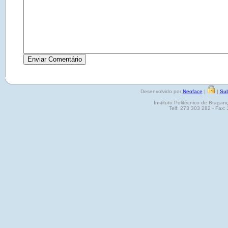
Desenvolvido por
Neoface
|
|
Sub
Instituto Politécnico de Brag
Telf: 273 303 282 - Fax: