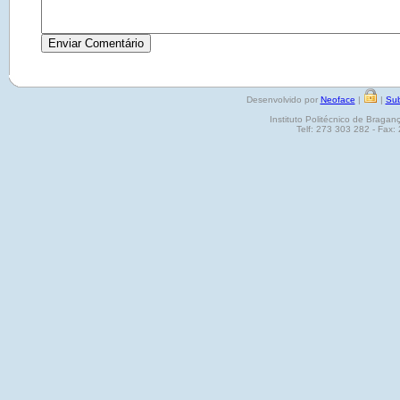
Desenvolvido por
Neoface
|
|
Sub
Instituto Politécnico de Brag
Telf: 273 303 282 - Fax: