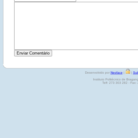
Desenvolvido por
Neoface
|
|
Sub
Instituto Politécnico de Brag
Telf: 273 303 282 - Fax: