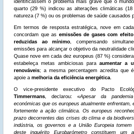
identificassem o problema mais grave que o mundo
quarto (29 %) indicou as alterações climáticas (18
natureza (7 %) ou os problemas de saúde causados p
Em termos de resposta estratégica, nove em cad
concordam que as
emissões de gases com efeito
reduzidas ao mínimo
, compensando simultane
emissões para alcançar o objetivo da neutralidade cl
Quase nove em cada dez europeus (87 %) considera
estabeleça metas ambiciosas para
aumentar a ut
renováveis
; a mesma percentagem acredita que é
apoie a
melhoria da eficiência energética
.
O vice-presidente executivo do Pacto Ecoló
Timmermans
, declarou: «
Apesar da pandemia
económicas que os europeus atualmente enfrentam, e
fortemente a ação climática. Os europeus reconhe
prazo decorrentes das crises do clima e da biodiver
indústria, os governos e a União Europeia tome
deste inquérito Eurobarómetro constituem um a