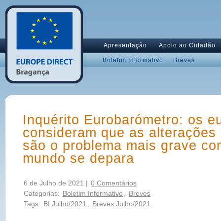
Apresentação
Apoio ao Cidadão
Boletim Informativo
Breves
Inquérito Eurobarómetro: os e
consideram que as alterações 
são o problema mais grave co
mundo se depara
6 de Julho de 2021 |
0 Comentários
Categorias:
Boletim Informativo
,
Breves
Tags:
BI Julho/2021
,
Breves Julho/2021