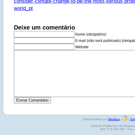
consider-climate-change-to-be-the-most-serious-prob
world_pt
Deixe um comentário
Nome (obrigatório)
E-mail (não será publicado) (obrigat
Website
Desenvolvido por
Neoface
|
|
Sub
Instituto Politécnico de Brag
Telf: 273 303 282 - Fax: