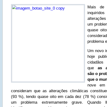
Mais de
inquirido
alterações
um proble
quase oit
considera
problema 
Um novo i
hoje publ
cidadãos 
que
as a
são o pro
que o mun
nove em 
consideram que as alterações climáticas constit
(93 %), tendo quase oito em cada dez (78 %) consi
um problema extremamente grave. Quando l