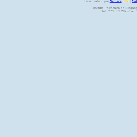
Desenvolvido por
Neoface
|
|
Sub
Instituto Politécnico de Brag
Telf: 273 303 282 - Fax: