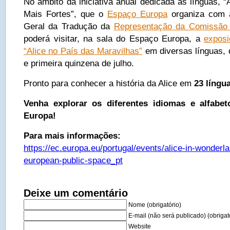
No âmbito da iniciativa anual dedicada às línguas, 
Mais Fortes”, que o
Espaço Europa
organiza com a
Geral da Tradução da
Representação da Comissão 
poderá visitar, na sala do Espaço Europa, a
exposi
“Alice no País das Maravilhas”
em diversas línguas, 
e primeira quinzena de julho.
Pronto para conhecer a história da Alice em
23 língu
Venha explorar os diferentes idiomas e alfab
Europa!
Para mais informações:
https://ec.europa.eu/portugal/events/alice-in-wonderla
european-public-space_pt
Deixe um comentário
Nome (obrigatório)
E-mail (não será publicado) (obrigat
Website