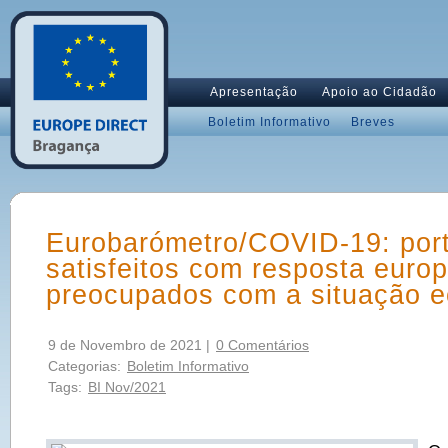
Apresentação
Apoio ao Cidadão
Boletim Informativo
Breves
Eurobarómetro/COVID-19: por
satisfeitos com resposta euro
preocupados com a situação 
9 de Novembro de 2021 |
0 Comentários
Categorias:
Boletim Informativo
Tags:
BI Nov/2021