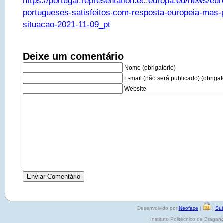
https://portugal.representation.ec.europa.eu/news/eu
portugueses-satisfeitos-com-resposta-europeia-mas
situacao-2021-11-09_pt
Deixe um comentário
Nome (obrigatório)
E-mail (não será publicado) (obrigat
Website
Desenvolvido por
Neoface
|
|
Sub
Instituto Politécnico de Brag