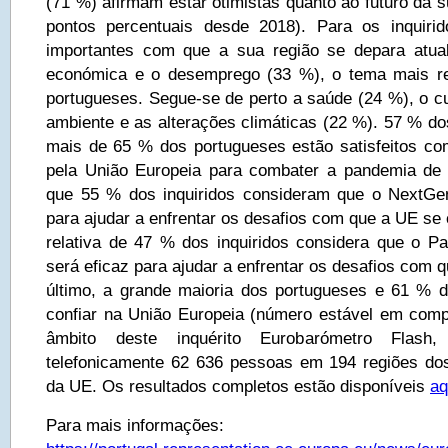
(71 %) afirmam estar otimistas quanto ao futuro da s
pontos percentuais desde 2018). Para os inquiri
importantes com que a sua região se depara atua
económica e o desemprego (33 %), o tema mais ref
portugueses. Segue-se de perto a saúde (24 %), o cu
ambiente e as alterações climáticas (22 %). 57 % do
mais de 65 % dos portugueses estão satisfeitos c
pela União Europeia para combater a pandemia de 
que 55 % dos inquiridos consideram que o NextGen
para ajudar a enfrentar os desafios com que a UE se
relativa de 47 % dos inquiridos considera que o P
será eficaz para ajudar a enfrentar os desafios com 
último, a grande maioria dos portugueses e 61 % 
confiar na União Europeia (número estável em com
âmbito deste inquérito Eurobarómetro Flash, 
telefonicamente 62 636 pessoas em 194 regiões d
da UE. Os resultados completos estão disponíveis
aq
Para mais informações: