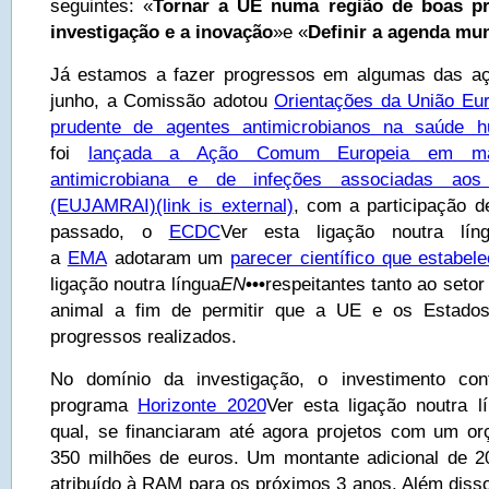
seguintes: «
Tornar a UE numa região de boas pr
investigação e a inovação
»e «
Definir a agenda mun
Já estamos a fazer progressos em algumas das a
junho, a Comissão adotou
Orientações da União Euro
prudente de agentes antimicrobianos na saúde 
foi
lançada a Ação Comum Europeia em maté
antimicrobiana e de infeções associadas ao
(EUJAMRAI)
(link is external)
, com a participação 
passado, o
ECDC
Ver esta ligação noutra lín
a
EMA
adotaram um
parecer científico que estabel
ligação noutra língua
EN
•••
respeitantes tanto ao seto
animal a fim de permitir que a UE e os Estado
progressos realizados.
No domínio da investigação, o investimento con
programa
Horizonte 2020
Ver esta ligação noutra l
qual, se financiaram até agora projetos com um o
350 milhões de euros. Um montante adicional de 2
atribuído à RAM para os próximos 3 anos. Além disso