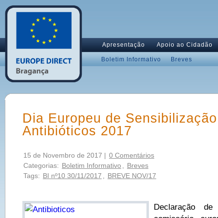
Apresentação
Apoio ao Cidadão
Boletim Informativo
Breves
Dia Europeu de Sensibilização
Antibióticos 2017
15 de Novembro de 2017 |
0 Comentários
Categorias:
Boletim Informativo
,
Breves
Tags:
BI nº10 30/11/2017
,
BREVE NOV/17
Declaração de V