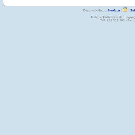
Desenvolvido por
Neoface
|
|
Sub
Instituto Politécnico de Brag
Telf: 273 303 282 - Fax: