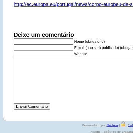
http://ec.europa.eu/portugal/news/corpo-europeu-de-s
Deixe um comentário
Nome (obrigatório)
E-mail (não será publicado) (obrigat
Website
Desenvolvido por
Neoface
|
|
Sub
Instituto Politécnico de Brag